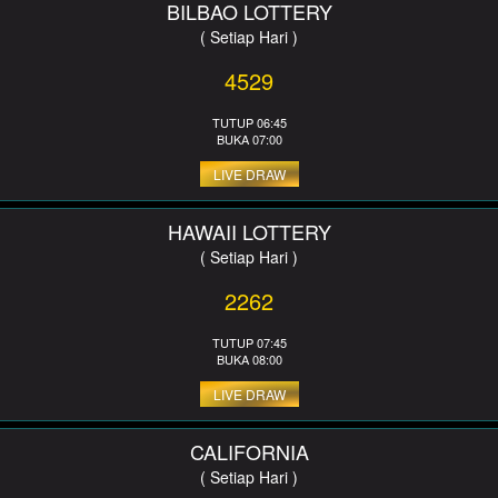
BILBAO LOTTERY
( Setiap Hari )
4529
TUTUP 06:45
BUKA 07:00
LIVE DRAW
HAWAII LOTTERY
( Setiap Hari )
2262
TUTUP 07:45
BUKA 08:00
LIVE DRAW
CALIFORNIA
( Setiap Hari )