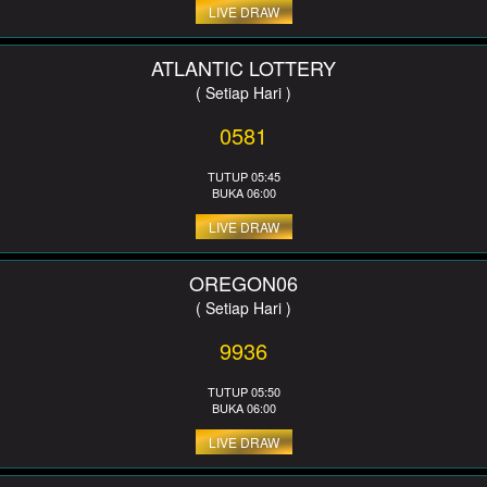
LIVE DRAW
ATLANTIC LOTTERY
( Setiap Hari )
0581
TUTUP 05:45
BUKA 06:00
LIVE DRAW
OREGON06
( Setiap Hari )
9936
TUTUP 05:50
BUKA 06:00
LIVE DRAW